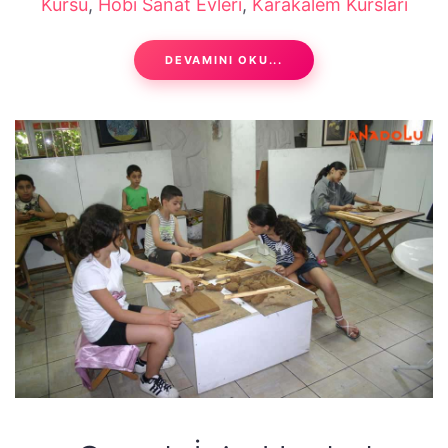
Kursu
,
Hobi Sanat Evleri
,
Karakalem Kursları
DEVAMINI OKU...